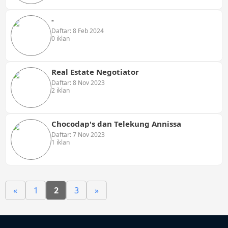
-
Daftar: 8 Feb 2024
0 iklan
Real Estate Negotiator
Daftar: 8 Nov 2023
2 iklan
Chocodap's dan Telekung Annissa
Daftar: 7 Nov 2023
1 iklan
«
1
2
3
»