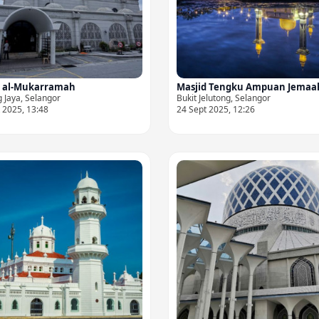
d al-Mukarramah
Masjid Tengku Ampuan Jemaa
g Jaya, Selangor
Bukit Jelutong, Selangor
 2025, 13:48
24 Sept 2025, 12:26