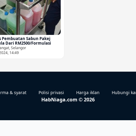
s Pembuatan Sabun Pakej
la Dari RM2500/Formulasi
angat, Selangor
2024, 14:49
rma & syarat
Polisi privasi
Harga iklan
Hubungi ka
HabNiaga.com © 2026