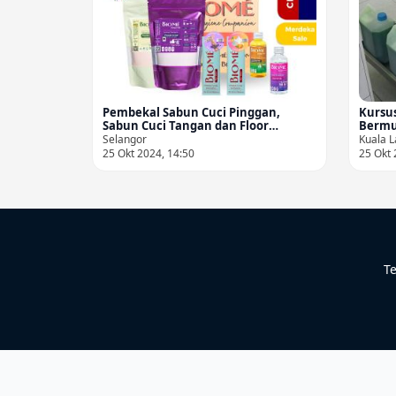
Pembekal Sabun Cuci Pinggan,
Kursu
Sabun Cuci Tangan dan Floor
Bermu
Cleaner di Selangor/KL
Selangor
Kuala L
25 Okt 2024, 14:50
25 Okt 
Te