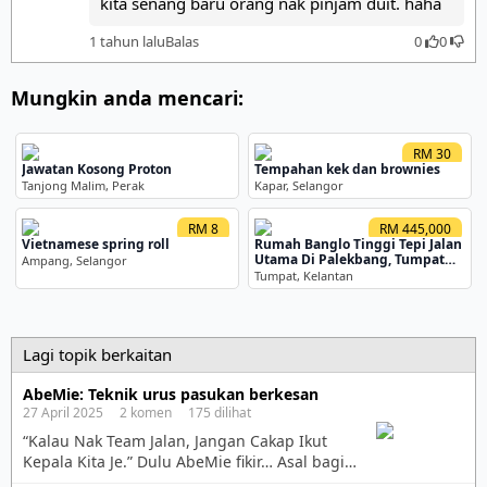
kita senang baru orang nak pinjam duit. haha
1 tahun lalu
Balas
0
0
Mungkin anda mencari:
RM 30
Jawatan Kosong Proton
Tempahan kek dan brownies
Tanjong Malim, Perak
Kapar, Selangor
RM 8
RM 445,000
Vietnamese spring roll
Rumah Banglo Tinggi Tepi Jalan
Utama Di Palekbang, Tumpat
Ampang, Selangor
Kelantan
Tumpat, Kelantan
Lagi topik berkaitan
AbeMie: Teknik urus pasukan berkesan
27 April 2025 2 komen 175 dilihat
“Kalau Nak Team Jalan, Jangan Cakap Ikut
Kepala Kita Je.” Dulu AbeMie fikir… Asal bagi
arahan jelas, semua orang mesti faham. Asal