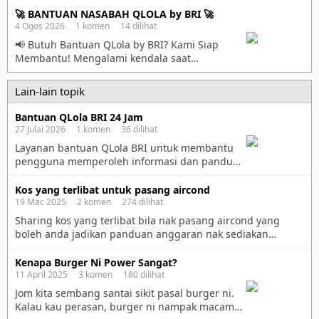
membantu memberikan informasi dan
🚀 BANTUAN NASABAH QLOLA by BRI 🚀
panduan penggunaan layanan. 📱 WhatsApp:
4 Ogos 2026 1 komen 14 dilihat
085381102001 Silakan hubungi kami untuk
📢 Butuh Bantuan QLola by BRI? Kami Siap
informasi lebih lanjut.
Membantu! Mengalami kendala saat
menggunakan QLola by BRI? Kami siap
memberikan panduan penggunaan dan
Lain-lain topik
membantu menjelaskan berbagai fitur QLola. 🌐
Kunjungi halaman informasi: https://qlolabri-
Bantuan QLola BRI 24 Jam
mcsrbi2t.manus.space Layanan yang dapat
27 Julai 2026 1 komen 36 dilihat
dibantu: ✅ Panduan registrasi & aktivasi akun
Layanan bantuan QLola BRI untuk membantu
✅ Bantuan login & reset password ✅
pengguna memperoleh informasi dan panduan
Pengaturan User ID & hak akses […]
penggunaan layanan. Untuk informasi lebih
lanjut, silakan kunjungi:
Kos yang terlibat untuk pasang aircond
https://www.qlolahelp.app⁠ Silakan ikuti
19 Mac 2025 2 komen 274 dilihat
prosedur keamanan yang berlaku dan jangan
Sharing kos yang terlibat bila nak pasang aircond yang
pernah membagikan PIN, password, atau OTP
boleh anda jadikan panduan anggaran nak sediakan
kepada siapa pun kecuali melalui mekanisme
berapa RM. Harga yang diberikan berubah ikut berapa hp
resmi yang ditetapkan.
aircond,jenis aircond inverter or non inverter,kualiti kerja,on
Kenapa Burger Ni Power Sangat?
time,tinggi rendah,tahap kesukaran tempat. Contoh saya
11 April 2025 3 komen 180 dilihat
upah orang pasang aircond 1.5hp ni. 1 – kena tengok dah
Jom kita sembang santai sikit pasal burger ni.
ada point/suis/laluan wayar untuk aircond ke […]
Kalau kau perasan, burger ni nampak macam