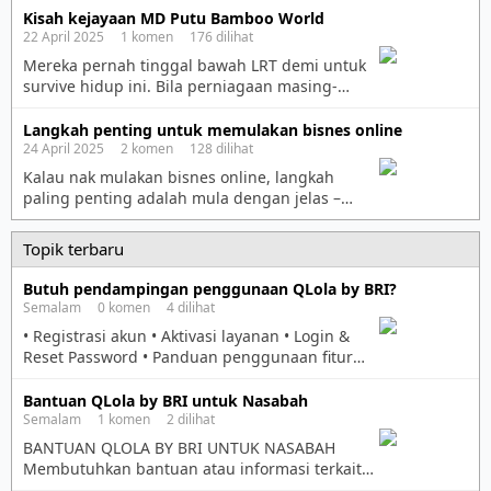
buat meeting power, semua orang mesti
Kisah kejayaan MD Putu Bamboo World
semangat. Tapi pelik… Ada yang faham tapi tak
22 April 2025 1 komen 176 dilihat
gerak. Ada yang gerak tapi tak ikut flow. Ada
Mereka pernah tinggal bawah LRT demi untuk
yang blur walau dah explain 3 kali. Rupanya…
survive hidup ini. Bila perniagaan masing-
cara kita […]
masing gagal, Karim Atan (gambar) dan
Mohamad Hassan hidup terumbang ambing.
Langkah penting untuk memulakan bisnes online
Pada tahun 2008 mereka bertemu tanpa
24 April 2025 2 komen 128 dilihat
dirancang. Karim Atan dan Mohamad Hassan
Kalau nak mulakan bisnes online, langkah
bertemu di sebuah gerai makan dan Karim
paling penting adalah mula dengan jelas –
cadangkan mereka berniaga kuih putu
faham apa yang nak dijual, kepada siapa, dan
bamboo. Ini kerana Karim pernah belajar
bagaimana nak sampaikan. Saya ringkaskan
Topik terbaru
resepinya dari […]
untuk senang ikut: . ✅ Langkah 1: Tentukan
Niche & Produk Tanya diri: • Apa masalah yang
Butuh pendampingan penggunaan QLola by BRI?
orang sanggup bayar untuk selesaikan? • Apa
Semalam 0 komen 4 dilihat
yang saya minat, tahu atau […]
• Registrasi akun • Aktivasi layanan • Login &
Reset Password • Panduan penggunaan fitur
QLola WhatsApp: 085381102001
Bantuan QLola by BRI untuk Nasabah
Semalam 1 komen 2 dilihat
BANTUAN QLOLA BY BRI UNTUK NASABAH
Membutuhkan bantuan atau informasi terkait
penggunaan QLola by BRI? Kami siap