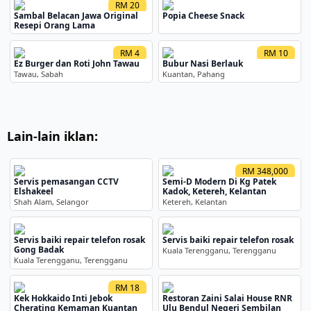
RM 20
Sambal Belacan Jawa Original
Popia Cheese Snack
Resepi Orang Lama
RM 4
RM 10
Ez Burger dan Roti John Tawau
Bubur Nasi Berlauk
Tawau, Sabah
Kuantan, Pahang
Lain-lain iklan:
RM 348,000
Servis pemasangan CCTV
Semi-D Modern Di Kg Patek
Elshakeel
Kadok, Ketereh, Kelantan
Shah Alam, Selangor
Ketereh, Kelantan
Servis baiki repair telefon rosak
Servis baiki repair telefon rosak
Gong Badak
Kuala Terengganu, Terengganu
Kuala Terengganu, Terengganu
RM 18
Kek Hokkaido Inti Jebok
Restoran Zaini Salai House RNR
Cherating Kemaman Kuantan
Ulu Bendul Negeri Sembilan