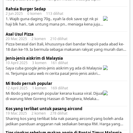
sebenarnya banyak kelebihan dia. Meh aku cerita satu-
Rahsia Burger Sedap
satu: . 🍔 1. Lapar tahap naga? Burger la jawabnya. Tak
2 Jun 2025 0 komen 113 dilihat
kira kau balik kerja penat, baru lepas bergaduh dengan
1. Wajib guna daging 70g.. xyah la dok save sgt nk pi
bos, atau baru bangun pukul 3 petang – burger
haji blk hari.. tak untung mana pn.. meniaga kena jujur..
sentiasa […]
harga nk letak mahai, daging hok nipih.. apa dia.. 2.
Asal Usul Pizza
Masak daging, jgn tekan.. bila tekan, jus daging akan
20 Mac 2025 2 komen 210 dilihat
kluar.. pasai tu daging jadi kering.. alih2 kan saja.. boh
Pizza berasal dari Itali, khususnya dari bandar Napoli pada abad ke-
planta sikit.. sikit ja.. […]
18 dan ke-19. Ia bermula sebagai makanan rakyat yang murah dan
mudah disediakan. Makanan ini pada mulanya hanya berupa roti
Jenis-jenis aiskrim di Malaysia
leper yang dibakar dan ditambah dengan bahan-bahan asas seperti
10 April 2025 3 komen 161 dilihat
minyak zaitun, keju, dan herba. Pada tahun 1889, seorang tukang
Saya cuba google jenis-jenis aiskrim yg ada di Malaysia
masak bernama Raffaele Esposito mencipta Pizza […]
ni. Terjumpa satu web ni cerita pasal jenis-jenis aiskrim
yg ada kt Malaysia. Dia tulis ada 10 jenis saja, tapi
Mi Bodo pernah popular
rasanya lebih 10 jenis aiskrim ada kat Malaysia ni. Boleh
12 April 2025 1 komen 169 dilihat
baca sendiri di web ni: 10 Jenis-jenis Aiskrim yang
Mi Bodo yang pernah popular kerana kuasa viral. Dijual
terdapat di Malaysia Ni saya cuba tempelkan gambar-
di warung Mee Goreng Hassan di Tengkera, Melaka
gambar […]
sejak tahun 1979. Ini ikon makanan negeri Melaka
Kos yang terlibat untuk pasang aircond
selain kuih keria antarabangsa. Hanya dijual hingga ke
19 Mac 2025 2 komen 278 dilihat
pukul 11.00 pagi. Setiap hari boleh kata warungnya
Sharing kos yang terlibat bila nak pasang aircond yang boleh anda
penuh dengan pelanggan Melayu, Cina, India dan
jadikan panduan anggaran nak sediakan berapa RM. Harga yang
pelancong. Dipanggil mi bodo kerana digoreng hanya
diberikan berubah ikut berapa hp aircond,jenis aircond inverter or
[…]
Tips ringkas sebelum makan angin di Pantai Timur Malaysia.