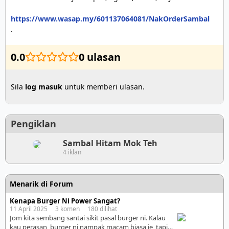
https://www.wasap.my/601137064081/NakOrderSambal
.
0.0
0 ulasan
Sila
log masuk
untuk memberi ulasan.
Pengiklan
Sambal Hitam Mok Teh
4 iklan
Menarik di Forum
Kenapa Burger Ni Power Sangat?
11 April 2025 3 komen 180 dilihat
Jom kita sembang santai sikit pasal burger ni. Kalau
kau perasan, burger ni nampak macam biasa je, tapi