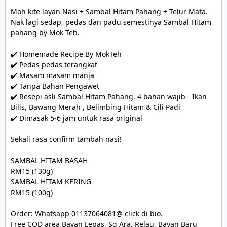
Moh kite layan Nasi + Sambal Hitam Pahang + Telur Mata.

Nak lagi sedap, pedas dan padu semestinya Sambal Hitam 
pahang by Mok Teh.

✔️ Homemade Recipe By MokTeh

✔️ Pedas pedas terangkat

✔️ Masam masam manja

✔️ Tanpa Bahan Pengawet

✔️ Resepi asli Sambal Hitam Pahang. 4 bahan wajib - Ikan 
Bilis, Bawang Merah , Belimbing Hitam & Cili Padi

✔️ Dimasak 5-6 jam untuk rasa original

Sekali rasa confirm tambah nasi!

SAMBAL HITAM BASAH

RM15 (130g)

SAMBAL HITAM KERING

RM15 (100g)

Order: Whatsapp 01137064081@ click di bio.

Free COD area Bayan Lepas, Sg Ara, Relau, Bayan Baru
