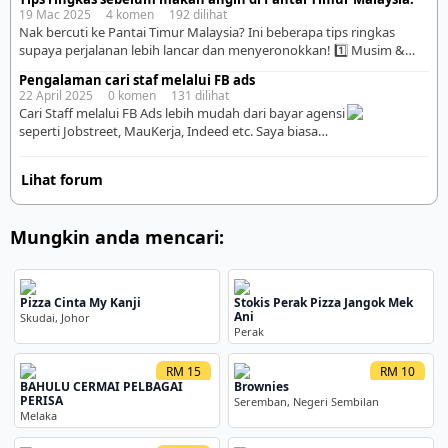
non inverter,kualiti kerja,on time,tinggi rendah,tahap kesukaran
19 Mac 2025 4 komen 192 dilihat
tempat. Contoh saya upah orang pasang aircond 1.5hp ni. 1 – kena
Nak bercuti ke Pantai Timur Malaysia? Ini beberapa tips ringkas
tengok dah ada point/suis/laluan wayar untuk aircond ke […]
supaya perjalanan lebih lancar dan menyeronokkan! 1️⃣ Musim &
Cuaca ✔️ Elak musim tengkujuh (Nov – Feb) sebab banyak tempat
Pengalaman cari staf melalui FB ads
tutup, termasuk pulau-pulau. ✔️ Mac – Okt adalah waktu terbaik,
22 April 2025 0 komen 131 dilihat
cuaca lebih baik & laut tenang. . 2️⃣ Destinasi Menarik 🏝️ Pulau –
Cari Staff melalui FB Ads lebih mudah dari bayar agensi
Perhentian, Redang, […]
seperti Jobstreet, MauKerja, Indeed etc. Saya biasa
bayar salah satu agensi untuk cari staff. Tak murah,
ratus ringgit gak la. Tapi kualiti candidate tak seberapa
Lihat forum
seperti yang saya perlukan. Kemudian saya run iklan di
FB untuk cari staff, baru run FB ADs RM60, berpuluh
resume […]
Mungkin anda mencari:
Pizza Cinta My Kanji
Stokis Perak Pizza Jangok Mek
Ani
Skudai, Johor
Perak
RM 15
RM 10
BAHULU CERMAI PELBAGAI
Brownies
PERISA
Seremban, Negeri Sembilan
Melaka