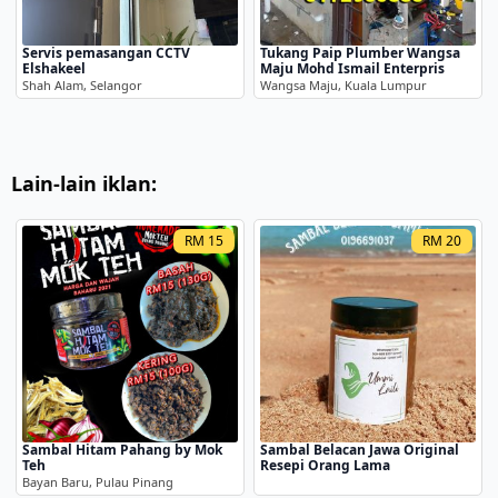
Servis pemasangan CCTV
Tukang Paip Plumber Wangsa
Elshakeel
Maju Mohd Ismail Enterpris
Shah Alam, Selangor
Wangsa Maju, Kuala Lumpur
Lain-lain iklan:
RM 15
RM 20
Sambal Hitam Pahang by Mok
Sambal Belacan Jawa Original
Teh
Resepi Orang Lama
Bayan Baru, Pulau Pinang