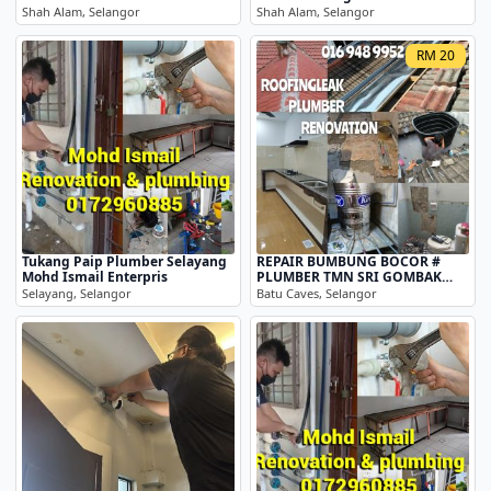
Shah Alam, Selangor
Shah Alam, Selangor
RM 20
Tukang Paip Plumber Selayang
REPAIR BUMBUNG BOCOR #
Mohd Ismail Enterpris
PLUMBER TMN SRI GOMBAK
0169489952 - Mohd Asri
Selayang, Selangor
Batu Caves, Selangor