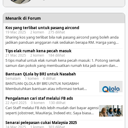
Menarik di Forum
Kos yang terlibat untuk pasang aircond
19 Mac 2025 2 komen 275 dilihat
Sharing kos yang terlibat bila nak pasang aircond yang boleh anda
jadikan panduan anggaran nak sediakan berapa RM. Harga yang
diberikan berubah ikut berapa hp aircond,jenis aircond inverter or
Tips elak rumah kena pecah masuk
non inverter,kualiti kerja,on time,tinggi rendah,tahap kesukaran
21 Mac 2025 2 komen 184 dilihat
tempat. Contoh saya upah orang pasang aircond 1.5hp ni. 1 – kena
5 tips mahal untuk elak rumah kena pecah masuk: 1. Potong semak
tengok dah ada point/suis/laluan wayar untuk aircond ke […]
samun dan pokok yang membuatkan rumah kita jadi suram dan
gelap. Pencuri suka duduk di kawasan ‘black area’ yang banyak
Bantuan QLola by BRI untuk Nasabah
semak samun dan pokok2 yang menutupi kawasan rumah. 2. Sila
Semalam 1 komen 4 dilihat
report pada pengawal keselamatan jika melihat ada penunggang
BANTUAN QLOLA BY BRI UNTUK NASABAH
motosikal yang tak dikenali sedang […]
Membutuhkan bantuan atau informasi terkait
penggunaan QLola by BRI? Kami siap membantu
Pengalaman cari staf melalui FB ads
memberikan informasi dan panduan penggunaan
22 April 2025 0 komen 130 dilihat
layanan.
WhatsApp: 085381102001 Silakan hubungi
Cari Staff melalui FB Ads lebih mudah dari bayar agensi
kami untuk informasi lebih lanjut.
seperti Jobstreet, MauKerja, Indeed etc. Saya biasa
bayar salah satu agensi untuk cari staff. Tak murah,
Senarai pelepasan cukai Malaysia 2025
ratus ringgit gak la. Tapi kualiti candidate tak seberapa
24 Mac 2025 1 komen 303 dilihat