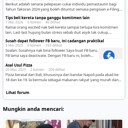
seperti yang saya perlukan. Kemudian saya run iklan di
​Berikut adalah senarai pelepasan cukai individu pemastautin bagi
FB untuk cari staff, baru run FB ADs RM60, berpuluh
Tahun Taksiran 2024 yang boleh dituntut semasa pengisian e-Filing
resume […]
pada tahun 2025:​ 1. Pelepasan Individu dan Tanggungan: ➜ Individu
Tips beli kereta tanpa ganggu komitmen lain
dan saudara tanggungan: RM9,000​ ➜ Suami/Isteri/Alimoni kepada
7 Mei 2026 0 komen 40 dilihat
bekas isteri: RM4,000​ ➜ Individu kurang upaya: RM6,000​ ➜ Suami
Ramai orang excited nak beli kereta sampai terlupa kira komitmen
atau isteri kurang upaya: RM5,000​ ➜ Yuran pengajian (diri sendiri):
lain. Last-last hujung bulan stress sebab duit asyik tak cukup.
RM7,000​ […]
Sebenarnya beli kereta ni bukan setakat tengok mampu bayar
Susah dapat follower FB baru, ini cadangan praktikal
bulanan je, tapi kena fikir sekali minyak, servis, tol, insurans dan
3 Mei 2025 0 komen 163 dilihat
lifestyle harian korang. Kalau salah kira, memang boleh ganggu
Soalan: Susahnya nak bina follower. Saya buat FB baru.
komitmen lain macam rumah, anak, simpanan […]
FB lama saya deactivate. Dengan FB baru ni, boleh
nampak reach sangat rendah. Friend plak dalam 1k
Asal Usul Pizza
saja. Saya try buat post setiap hari pun mcm takde
20 Mac 2025 2 komen 209 dilihat
orang like dan komen. Bila lihat insight, reach tak
Pizza berasal dari Itali, khususnya dari bandar Napoli pada abad ke-
sampai 100 pun. Apa perlu saya buat utk tingkatkan
18 dan ke-19. Ia bermula sebagai makanan rakyat yang murah dan
follower […]
mudah disediakan. Makanan ini pada mulanya hanya berupa roti
leper yang dibakar dan ditambah dengan bahan-bahan asas seperti
Lihat forum
minyak zaitun, keju, dan herba. Pada tahun 1889, seorang tukang
masak bernama Raffaele Esposito mencipta Pizza […]
Mungkin anda mencari: