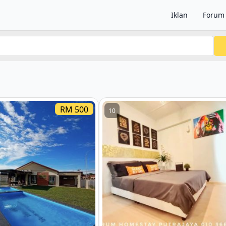
Iklan
Forum
RM 500
10