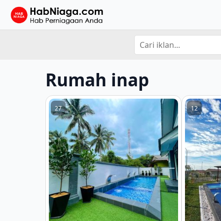
Rumah inap
27
12