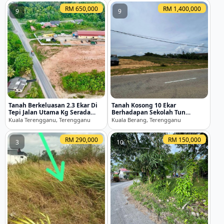
RM 650,000
RM 1,400,000
9
9
Tanah Berkeluasan 2.3 Ekar Di
Tanah Kosong 10 Ekar
Tepi Jalan Utama Kg Serada
Berhadapan Sekolah Tun
Kuala Terengganu
Indera, Kuala Berang
Kuala Terengganu, Terengganu
Kuala Berang, Terengganu
RM 290,000
RM 150,000
3
10