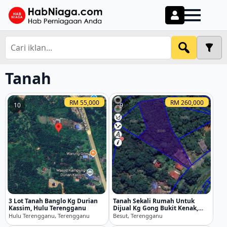
Tanah
RM 55,000
RM 260,000
10
9
3 Lot Tanah Banglo Kg Durian
Tanah Sekali Rumah Untuk
Kassim, Hulu Terengganu
Dijual Kg Gong Bukit Kenak,
Besut, Terengganu
Hulu Terengganu, Terengganu
Besut, Terengganu