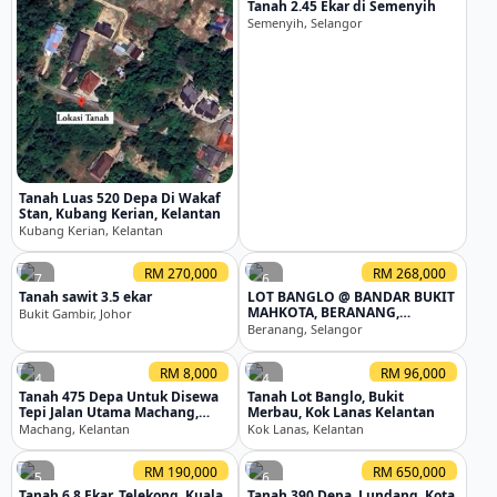
Tanah 2.45 Ekar di Semenyih
Semenyih, Selangor
Tanah Luas 520 Depa Di Wakaf
Stan, Kubang Kerian, Kelantan
Kubang Kerian, Kelantan
RM 270,000
RM 268,000
7
6
Tanah sawit 3.5 ekar
LOT BANGLO @ BANDAR BUKIT
MAHKOTA, BERANANG,
Bukit Gambir, Johor
SELANGOR 💥 6,000SQFT 💥
Beranang, Selangor
RM 8,000
RM 96,000
4
4
Tanah 475 Depa Untuk Disewa
Tanah Lot Banglo, Bukit
Tepi Jalan Utama Machang,
Merbau, Kok Lanas Kelantan
Kelantan
Machang, Kelantan
Kok Lanas, Kelantan
RM 190,000
RM 650,000
5
6
Tanah 6.8 Ekar, Telekong, Kuala
Tanah 390 Depa, Lundang, Kota