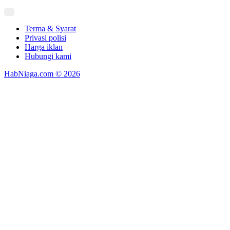
Terma & Syarat
Privasi polisi
Harga iklan
Hubungi kami
HabNiaga.com © 2026