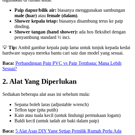
Paip dapur/bilik air:
biasanya menggunakan sambungan
male (luar)
atau
female (dalam)
.
Shower kepala tetap:
biasanya disambung terus ke paip
dinding.
Shower tangan (hand shower):
ada hos fleksibel dengan
penyambung standard ½ inci.
💡
Tip:
Ambil gambar kepala paip lama untuk tunjuk kepada kedai
hardware supaya mereka bantu cari saiz dan model yang sesuai.
Baca:
Perbandingan Paip PVC vs Paip Tembaga: Mana Lebih
Sesuai?
2. Alat Yang Diperlukan
Sediakan beberapa alat asas ini sebelum mula:
Sepana boleh laras (adjustable wrench)
Teflon tape (pita putih)
Kain atau tuala kecil (untuk lindungi permukaan logam)
Baldi kecil (untuk tadah air baki dalam paip)
Baca:
5 Alat Asas DIY Yang Setiap Pemilik Rumah Perlu Ada