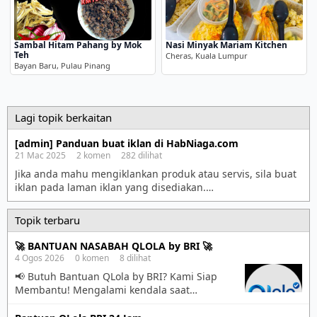
Sambal Hitam Pahang by Mok
Nasi Minyak Mariam Kitchen
Teh
Cheras, Kuala Lumpur
Bayan Baru, Pulau Pinang
Lagi topik berkaitan
[admin] Panduan buat iklan di HabNiaga.com
21 Mac 2025 2 komen 282 dilihat
Jika anda mahu mengiklankan produk atau servis, sila buat
iklan pada laman iklan yang disediakan.
https://habniaga.com/iklan/ Sila tonton semua video
panduan iklan ini supaya anda faham teknik membuat iklan
Topik terbaru
berkesan. 1. Panduan iklan 1 – Cara tulis tajuk iklan 2.
Panduan iklan 2 – Cara nak setkan maklumat iklan 3.
🚀 BANTUAN NASABAH QLOLA by BRI 🚀
Panduan iklan […]
4 Ogos 2026 0 komen 8 dilihat
📢 Butuh Bantuan QLola by BRI? Kami Siap
Membantu! Mengalami kendala saat
menggunakan QLola by BRI? Kami siap
memberikan panduan penggunaan dan