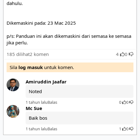
dahulu.

Dikemaskini pada: 23 Mac 2025

p/s: Panduan ini akan dikemaskini dari semasa ke semasa 
jika perlu.
185 dilihat
2 komen
4
0
Sila
log masuk
untuk komen.
Amiruddin Jaafar
Noted
1 tahun lalu
Balas
0
0
Mc Sue
Baik bos
1 tahun lalu
Balas
1
0