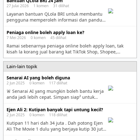
Bantuan QLola BRI 24 Jam
membantu menjelaskan berbagai fitur QLola. 🌐
27 Julai 2026 1 komen 31 dilihat
Kunjungi halaman informasi: https://qlolabri-
Layanan bantuan QLola BRI untuk membantu
mcsrbi2t.manus.space Layanan yang dapat
pengguna memperoleh informasi dan panduan
dibantu: ✅ Panduan registrasi & aktivasi akun
penggunaan layanan. Untuk informasi lebih
✅ Bantuan login & reset password ✅
lanjut, silakan kunjungi:
Peniaga online boleh apply loan ke?
Pengaturan User ID & hak akses […]
https://www.qlolahelp.app⁠ Silakan ikuti
7 Mei 2026 0 komen 45 dilihat
prosedur keamanan yang berlaku dan jangan
Ramai sebenarnya peniaga online boleh apply loan, tak
pernah membagikan PIN, password, atau OTP
kisah la korang jual barang kat TikTok Shop, Shopee,
kepada siapa pun kecuali melalui mekanisme
Facebook atau buat bisnes sendiri. Cuma bezanya, proses
resmi yang ditetapkan.
dia kadang-kadang lebih detail sikit berbanding orang
Lain-lain topik
makan gaji sebab bank nak tengok bukti income korang
konsisten atau tak. Biasanya benda paling penting bank nak
Senarai AI yang boleh diguna
tengok ialah aliran duit masuk. […]
2 Jun 2025 0 komen 117 dilihat
🚨 Senarai AI yang mungkin boleh bantu kerja
anda jadi lebih cepat. Simpan siap² untuk
rujukan akan datang: 1. chatgpt.com –
Dapatkan jawapan serta-merta untuk apa saja
Ejen Ali 2: Kutipan banyak tapi untung kecil?
soalan. https://chatgpt.com 2. pika.art – Cipta
2 Jun 2025 0 komen 118 dilihat
video menggunakan AI, cepat dan kreatif.
Kutipan 11 hari dah 34 juta . Dah potong Ejen
https://pika.art 3. krea.ai – Reka logo
Ali The Movie 1 dulu yang berjaya kutip 30 juta
profesional dalam sekelip mata. https://krea.ai
pada tahun 2019 dulu. Masa tu dah kira berjaya
4. fliki.ai – Tambah voiceover […]