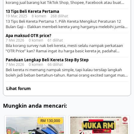
korang jual barang kat TikTok Shop, Shopee, Facebook atau buat
bisnes sendiri. Cuma bezanya, proses dia kadang-kadang lebih detail
13 Tips Beli Kereta Pertama
sikit berbanding orang makan gaji sebab bank nak tengok bukti
19 Mac 2025 8 komen 268 dilihat
income korang konsisten atau tak. Biasanya benda paling penting
13 Tips Beli Kereta Pertama 1. Pilih Kereta Mengikut Peraturan 12
bank nak tengok ialah aliran duit masuk. […]
Bulan Gaji – Elakkan membeli kereta yang harganya melebihi jumlah
12 bulan gaji kasar anda. Sebagai contoh, jika gaji bulanan RM3,000,
Apa maksud OTR price?
maka had harga kereta yang sesuai ialah RM36,000 atau kurang.
7 Mei 2026 0 komen 61 dilihat
Peraturan ini membantu anda mengekalkan keseimbangan
Bila korang survey nak beli kereta, mesti selalu nampak perkataan
kewangan dan memastikan kereta dibeli mengikut kemampuan […]
“OTR Price” kan? Ramai ingat itu harga basic kereta je, padahal
bukan. OTR sebenarnya bermaksud “On The Road”, iaitu harga
Panduan Lengkap Beli Kereta Step By Step
penuh kereta yang dah boleh terus bawak keluar atas jalan lepas
7 Mei 2026 0 komen 66 dilihat
beli. Maksud mudahnya, harga OTR ni dah termasuk beberapa kos
Beli kereta ni memang nampak simple, tapi kalau tersilap langkah
penting yang memang wajib […]
boleh jadi beban bertahun-tahun. Ramai orang excited sangat masa
nak beli sampai lupa kira komitmen sebenar. Lagi-lagi bila tengok
kereta cantik, terus rasa nak sign cepat-cepat. Sebenarnya, beli
Lihat forum
kereta kena plan elok supaya tak menyesal lepas beberapa bulan
pakai. Kalau korang first time nak beli […]
Mungkin anda mencari:
RM 130,000