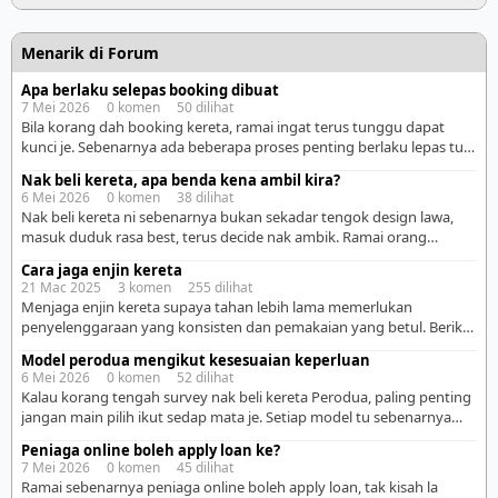
Menarik di Forum
Apa berlaku selepas booking dibuat
7 Mei 2026 0 komen 50 dilihat
Bila korang dah booking kereta, ramai ingat terus tunggu dapat
kunci je. Sebenarnya ada beberapa proses penting berlaku lepas tu.
Kalau korang faham step ni awal-awal, memang lagi tenang sebab
Nak beli kereta, apa benda kena ambil kira?
tahu apa yang sedang berjalan. Lagi-lagi kalau first time beli kereta,
6 Mei 2026 0 komen 38 dilihat
mesti rasa excited campur nervous sikit kan. 1. Sales advisor akan
Nak beli kereta ni sebenarnya bukan sekadar tengok design lawa,
submit dokumen loan […]
masuk duduk rasa best, terus decide nak ambik. Ramai orang
tersilap kat sini sebab ikut emosi dulu, baru fikir logik kemudian.
Cara jaga enjin kereta
Padahal kereta ni komitmen jangka panjang, bukan pakai setahun
21 Mac 2025 3 komen 255 dilihat
dua dah settle. First sekali, korang kena jelas tujuan beli kereta tu.
Menjaga enjin kereta supaya tahan lebih lama memerlukan
Nak guna pergi […]
penyelenggaraan yang konsisten dan pemakaian yang betul. Berikut
adalah beberapa langkah penting: 🚗 1. Tukar Minyak Enjin Secara
Model perodua mengikut kesesuaian keperluan
Berkala Minyak enjin berfungsi sebagai pelincir bagi mengurangkan
6 Mei 2026 0 komen 52 dilihat
geseran antara komponen dalaman enjin. Pastikan minyak enjin
Kalau korang tengah survey nak beli kereta Perodua, paling penting
ditukar mengikut jadual yang disyorkan oleh pengeluar kereta.
jangan main pilih ikut sedap mata je. Setiap model tu sebenarnya
Gunakan minyak enjin yang berkualiti […]
dah “dibina” untuk kegunaan tertentu. Jadi lagi mudah kalau korang
Peniaga online boleh apply loan ke?
tengok satu per satu ikut model dan faham siapa yang sesuai pakai.
7 Mei 2026 0 komen 45 dilihat
– Perodua Axia Axia ni memang pilihan paling basic tapi sangat
Ramai sebenarnya peniaga online boleh apply loan, tak kisah la
praktikal. […]