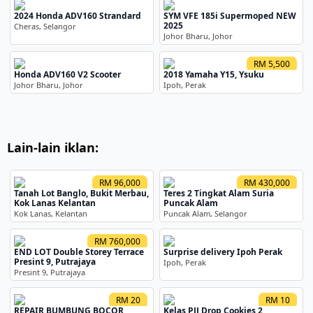
2024 Honda ADV160 Strandard
SYM VFE 185i Supermoped NEW
2025
Cheras, Selangor
Johor Bharu, Johor
RM 5,500
Honda ADV160 V2 Scooter
2018 Yamaha Y15, Ysuku
Johor Bharu, Johor
Ipoh, Perak
Lain-lain iklan:
RM 96,000
RM 430,000
Tanah Lot Banglo, Bukit Merbau,
Teres 2 Tingkat Alam Suria
Kok Lanas Kelantan
Puncak Alam
Kok Lanas, Kelantan
Puncak Alam, Selangor
RM 760,000
END LOT Double Storey Terrace
Surprise delivery Ipoh Perak
Presint 9, Putrajaya
Ipoh, Perak
Presint 9, Putrajaya
RM 20
RM 10
REPAIR BUMBUNG BOCOR,
Kelas PJJ Drop Cookies 2