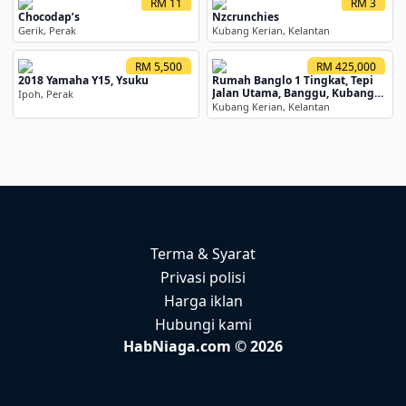
RM 11
RM 3
Chocodap’s
Nzcrunchies
Gerik, Perak
Kubang Kerian, Kelantan
RM 5,500
RM 425,000
2018 Yamaha Y15, Ysuku
Rumah Banglo 1 Tingkat, Tepi
Jalan Utama, Banggu, Kubang
Ipoh, Perak
Kerian, Kelantan
Kubang Kerian, Kelantan
Terma & Syarat
Privasi polisi
Harga iklan
Hubungi kami
HabNiaga.com © 2026