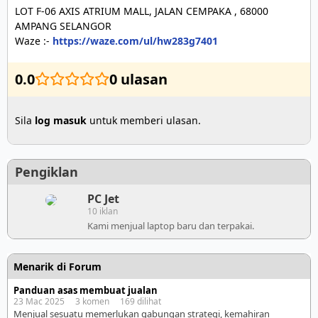
LOT F-06 AXIS ATRIUM MALL, JALAN CEMPAKA , 68000 
AMPANG SELANGOR

Waze :- 
https://waze.com/ul/hw283g7401
0.0
0 ulasan
Sila
log masuk
untuk memberi ulasan.
Pengiklan
PC Jet
10 iklan
Kami menjual laptop baru dan terpakai.
Menarik di Forum
Panduan asas membuat jualan
23 Mac 2025 3 komen 169 dilihat
Menjual sesuatu memerlukan gabungan strategi, kemahiran