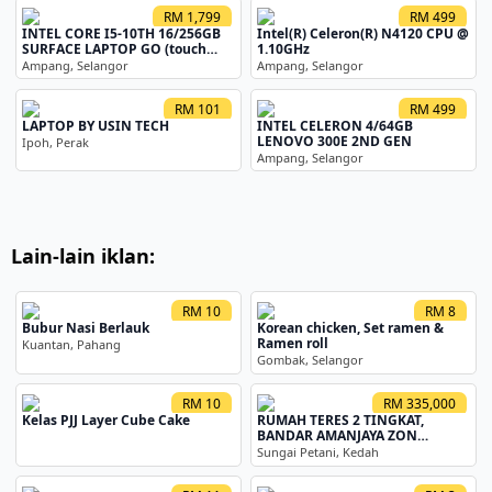
RM 1,799
RM 499
INTEL CORE I5-10TH 16/256GB
Intel(R) Celeron(R) N4120 CPU @
SURFACE LAPTOP GO (touch
1.10GHz
screen)
Ampang, Selangor
Ampang, Selangor
RM 101
RM 499
LAPTOP BY USIN TECH
INTEL CELERON 4/64GB
LENOVO 300E 2ND GEN
Ipoh, Perak
Ampang, Selangor
Lain-lain iklan:
RM 10
RM 8
Bubur Nasi Berlauk
Korean chicken, Set ramen &
Ramen roll
Kuantan, Pahang
Gombak, Selangor
RM 10
RM 335,000
Kelas PJJ Layer Cube Cake
RUMAH TERES 2 TINGKAT,
BANDAR AMANJAYA ZON
ANGGERIK
Sungai Petani, Kedah