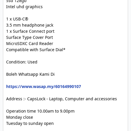
Ssd 128gb

Intel uhd graphics

1 x USB-C®

3.5 mm headphone jack

1 x Surface Connect port

Surface Type Cover Port

MicroSDXC Card Reader

Compatible with Surface Dial*

Condition: Used 

Boleh Whatsapp Kami Di

https://www.wasap.my/60164990107
Address :- CapsLock - Laptop, Computer and accessories

Operation time 10.00am to 9.00pm

Monday close

Tuesday to sunday open 
