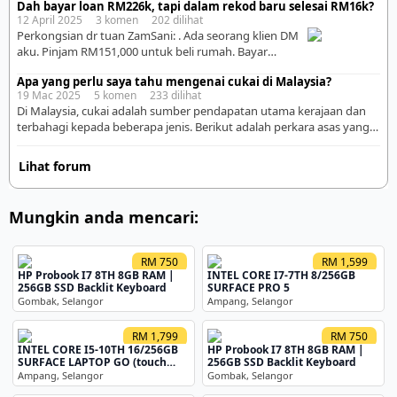
Dah bayar loan RM226k, tapi dalam rekod baru selesai RM16k?
(Nama, Emel, Nombor Telefon, WhatsApp) • Boleh
12 April 2025 3 komen 202 dilihat
guna AI untuk tarik prospek, tapi proses kumpul &
Perkongsian dr tuan ZamSani: . Ada seorang klien DM
susun tetap kena buat. • Ini aset bisnes paling penting
aku. Pinjam RM151,000 untuk beli rumah. Bayar
untuk jangka panjang. . 2. […]
bulanan RM1,160. Dah bayar 16 tahun lebih bersamaan
Apa yang perlu saya tahu mengenai cukai di Malaysia?
195 bulan. Tapi bila semak semula, baki hutang masih
19 Mac 2025 5 komen 233 dilihat
RM134,858.88. Maksudnya, selepas bayar hampir
Di Malaysia, cukai adalah sumber pendapatan utama kerajaan dan
RM226,200, hutang baru susut sekitar RM16,000 je.
terbahagi kepada beberapa jenis. Berikut adalah perkara asas yang
Sekali dengar, macam mustahil. Tapi bila aku tengok
perlu anda tahu: 1. Jenis Cukai di Malaysia Cukai terbahagi kepada
pakej loan […]
dua kategori utama: A. Cukai Langsung (dikendalikan oleh Lembaga
Lihat forum
Hasil Dalam Negeri Malaysia – LHDN) ▪ Cukai Pendapatan:
Dikenakan kepada individu dan syarikat berdasarkan pendapatan
yang […]
Mungkin anda mencari:
RM 750
RM 1,599
HP Probook I7 8TH 8GB RAM |
INTEL CORE I7-7TH 8/256GB
256GB SSD Backlit Keyboard
SURFACE PRO 5
Gombak, Selangor
Ampang, Selangor
RM 1,799
RM 750
INTEL CORE I5-10TH 16/256GB
HP Probook I7 8TH 8GB RAM |
SURFACE LAPTOP GO (touch
256GB SSD Backlit Keyboard
screen)
Ampang, Selangor
Gombak, Selangor