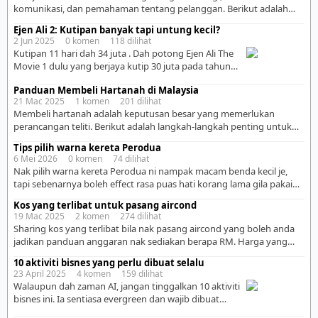
komunikasi, dan pemahaman tentang pelanggan. Berikut adalah
langkah-langkah utama untuk menjual apa sahaja dengan berkesan:
Ejen Ali 2: Kutipan banyak tapi untung kecil?
. 1. Fahami Produk atau Perkhidmatan Anda Anda mesti percaya
2 Jun 2025 0 komen 118 dilihat
dengan apa yang anda jual. Jika anda sendiri ragu-ragu, pelanggan
Kutipan 11 hari dah 34 juta . Dah potong Ejen Ali The
juga akan berasa begitu. Ketahui: ✅ Manfaat – Bagaimana ia boleh
Movie 1 dulu yang berjaya kutip 30 juta pada tahun
menyelesaikan masalah pelanggan? […]
2019 dulu. Masa tu dah kira berjaya dah tu . Rasanya
Panduan Membeli Hartanah di Malaysia
dengan cuti sekolah masih panjang ni, target kutipan
21 Mac 2025 1 komen 201 dilihat
60 juta berjaya diperoleh kot . Saya rasa dngan hype
Membeli hartanah adalah keputusan besar yang memerlukan
skrg boleh cecah 80m! […]
perancangan teliti. Berikut adalah langkah-langkah penting untuk
membantu anda membeli hartanah dengan bijak: 1. Tentukan
Tips pilih warna kereta Perodua
Matlamat dan Bajet ✅ Tujuan Pembelian – Adakah anda membeli
6 Mei 2026 0 komen 74 dilihat
untuk duduk sendiri, pelaburan, atau sewa? ✅ Tentukan Bajet – Kira
Nak pilih warna kereta Perodua ni nampak macam benda kecil je,
kemampuan kewangan anda dengan mengambil kira gaji,
tapi sebenarnya boleh effect rasa puas hati korang lama gila pakai
simpanan, dan komitmen bulanan. ✅ […]
nanti. Ramai orang pilih ikut sedap mata masa tengok showroom je,
Kos yang terlibat untuk pasang aircond
tapi lepas pakai baru perasan warna tu tak praktikal untuk lifestyle
19 Mac 2025 2 komen 274 dilihat
sendiri. Kalau korang jenis busy, tak sempat nak basuh kereta selalu,
Sharing kos yang terlibat bila nak pasang aircond yang boleh anda
[…]
jadikan panduan anggaran nak sediakan berapa RM. Harga yang
diberikan berubah ikut berapa hp aircond,jenis aircond inverter or
10 aktiviti bisnes yang perlu dibuat selalu
non inverter,kualiti kerja,on time,tinggi rendah,tahap kesukaran
23 April 2025 4 komen 159 dilihat
tempat. Contoh saya upah orang pasang aircond 1.5hp ni. 1 – kena
Walaupun dah zaman AI, jangan tinggalkan 10 aktiviti
tengok dah ada point/suis/laluan wayar untuk aircond ke […]
bisnes ini. Ia sentiasa evergreen dan wajib dibuat
untuk bisnes berkembang 👇 . 1. Kumpul Database