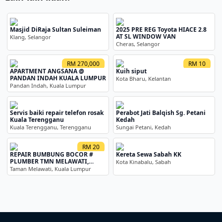
Masjid DiRaja Sultan Suleiman
2025 PRE REG Toyota HIACE 2.8
AT SL WINDOW VAN
Klang, Selangor
Cheras, Selangor
RM 270,000
RM 10
APARTMENT ANGSANA @
Kuih siput
PANDAN INDAH KUALA LUMPUR
Kota Bharu, Kelantan
Pandan Indah, Kuala Lumpur
Servis baiki repair telefon rosak
Perabot Jati Balqish Sg. Petani
Kuala Terengganu
Kedah
Kuala Terengganu, Terengganu
Sungai Petani, Kedah
RM 20
REPAIR BUMBUNG BOCOR #
Kereta Sewa Sabah KK
PLUMBER TMN MELAWATI,
Kota Kinabalu, Sabah
0169489952 - Mohd Asri
Taman Melawati, Kuala Lumpur