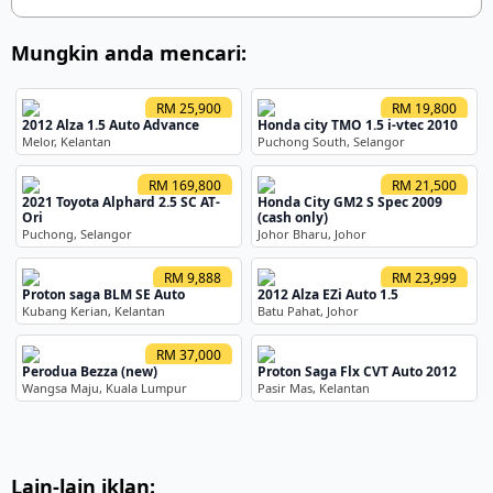
bank nak tengok ialah aliran duit masuk. […]
Mungkin anda mencari:
RM 25,900
RM 19,800
2012 Alza 1.5 Auto Advance
Honda city TMO 1.5 i-vtec 2010
Melor, Kelantan
Puchong South, Selangor
RM 169,800
RM 21,500
2021 Toyota Alphard 2.5 SC AT-
Honda City GM2 S Spec 2009
Ori
(cash only)
Puchong, Selangor
Johor Bharu, Johor
RM 9,888
RM 23,999
Proton saga BLM SE Auto
2012 Alza EZi Auto 1.5
Kubang Kerian, Kelantan
Batu Pahat, Johor
RM 37,000
Perodua Bezza (new)
Proton Saga Flx CVT Auto 2012
Wangsa Maju, Kuala Lumpur
Pasir Mas, Kelantan
Lain-lain iklan: