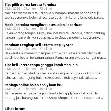
12 bulan gaji kasar anda. Sebagai contoh, jika gaji bulanan RM3,000,
Tips pilih warna kereta Perodua
maka had harga kereta yang sesuai ialah RM36,000 atau kurang.
6 Mei 2026 0 komen 75 dilihat
Peraturan ini membantu anda mengekalkan keseimbangan
Nak pilih warna kereta Perodua ni nampak macam benda kecil je,
kewangan dan memastikan kereta dibeli mengikut kemampuan […]
tapi sebenarnya boleh effect rasa puas hati korang lama gila pakai
nanti. Ramai orang pilih ikut sedap mata masa tengok showroom je,
Model perodua mengikut kesesuaian keperluan
tapi lepas pakai baru perasan warna tu tak praktikal untuk lifestyle
6 Mei 2026 0 komen 55 dilihat
sendiri. Kalau korang jenis busy, tak sempat nak basuh kereta selalu,
Kalau korang tengah survey nak beli kereta Perodua, paling penting
[…]
jangan main pilih ikut sedap mata je. Setiap model tu sebenarnya
dah “dibina” untuk kegunaan tertentu. Jadi lagi mudah kalau korang
Panduan Lengkap Beli Kereta Step By Step
tengok satu per satu ikut model dan faham siapa yang sesuai pakai.
7 Mei 2026 0 komen 67 dilihat
– Perodua Axia Axia ni memang pilihan paling basic tapi sangat
Beli kereta ni memang nampak simple, tapi kalau tersilap langkah
praktikal. […]
boleh jadi beban bertahun-tahun. Ramai orang excited sangat masa
nak beli sampai lupa kira komitmen sebenar. Lagi-lagi bila tengok
Tips beli kereta tanpa ganggu komitmen lain
kereta cantik, terus rasa nak sign cepat-cepat. Sebenarnya, beli
7 Mei 2026 0 komen 40 dilihat
kereta kena plan elok supaya tak menyesal lepas beberapa bulan
Ramai orang excited nak beli kereta sampai terlupa kira komitmen
pakai. Kalau korang first time nak beli […]
lain. Last-last hujung bulan stress sebab duit asyik tak cukup.
Sebenarnya beli kereta ni bukan setakat tengok mampu bayar
Peniaga online boleh apply loan ke?
bulanan je, tapi kena fikir sekali minyak, servis, tol, insurans dan
7 Mei 2026 0 komen 45 dilihat
lifestyle harian korang. Kalau salah kira, memang boleh ganggu
Ramai sebenarnya peniaga online boleh apply loan, tak kisah la
komitmen lain macam rumah, anak, simpanan […]
korang jual barang kat TikTok Shop, Shopee, Facebook atau buat
bisnes sendiri. Cuma bezanya, proses dia kadang-kadang lebih detail
sikit berbanding orang makan gaji sebab bank nak tengok bukti
Lihat forum
income korang konsisten atau tak. Biasanya benda paling penting