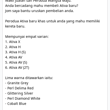
Wakil jualan sah Perodua Wangsa Maju.

Anda bercadang mahu membeli Ativa baru?

Jom saya bantu uruskan pembelian anda. 

Perodua Ativa baru khas untuk anda yang mahu memiliki 
kereta baru.

Mempunyai empat varian:

1. Ativa X

2. Ativa H

3. Ativa H (S)

4. Ativa AV

5. Ativa AV (S)

6. Ativa AV (2T)

Lima warna ditawarkan iaitu:

- Granite Grey

- Perl Delima Red 

- Glittering Silver 

- Perl Diamond White

- Cobalt Blue 
