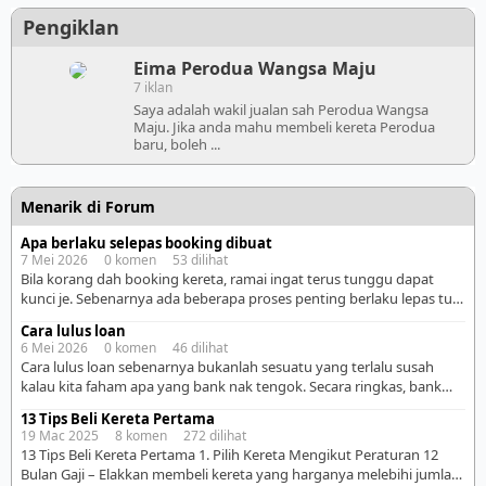
Pengiklan
Eima Perodua Wangsa Maju
7 iklan
Saya adalah wakil jualan sah Perodua Wangsa
Maju. Jika anda mahu membeli kereta Perodua
baru, boleh ...
Menarik di Forum
Apa berlaku selepas booking dibuat
7 Mei 2026 0 komen 53 dilihat
Bila korang dah booking kereta, ramai ingat terus tunggu dapat
kunci je. Sebenarnya ada beberapa proses penting berlaku lepas tu.
Kalau korang faham step ni awal-awal, memang lagi tenang sebab
Cara lulus loan
tahu apa yang sedang berjalan. Lagi-lagi kalau first time beli kereta,
6 Mei 2026 0 komen 46 dilihat
mesti rasa excited campur nervous sikit kan. 1. Sales advisor akan
Cara lulus loan sebenarnya bukanlah sesuatu yang terlalu susah
submit dokumen loan […]
kalau kita faham apa yang bank nak tengok. Secara ringkas, bank
cuma nak pastikan satu benda je, kita mampu bayar balik pinjaman
13 Tips Beli Kereta Pertama
tanpa masalah. Jadi, kalau nak lulus, kita kena nampak “selamat” di
19 Mac 2025 8 komen 272 dilihat
mata bank. Pertama sekali, yang paling penting adalah rekod
13 Tips Beli Kereta Pertama 1. Pilih Kereta Mengikut Peraturan 12
kewangan. Kalau korang jenis […]
Bulan Gaji – Elakkan membeli kereta yang harganya melebihi jumlah