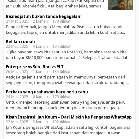
“Kalau Nak Team Jalan, Jangan Cakap Ikut Kepala Kita
masalah yang orang sanggup bayar untuk selesaikan?
Je.” Dulu AbeMie fikir… Asal bagi arahan jelas, semua
• Apa yang saya minat, tahu atau […]
orang mesti faham. Asal buat meeting power, semua
Bisnes jatuh bukan tanda kegagalan!
orang mesti semangat. Tapi pelik… Ada yang faham
21 Mac 2025 2 komen 170 dilihat
tapi tak gerak. Ada yang gerak tapi tak ikut flow. Ada
Bangkit Kembali, Jangan Mengalah!🔥 Bisnes jatuh bukan tanda
yang blur walau dah explain 3 kali. Rupanya… cara kita
kegagalan, tapi ujian untuk menjadikan anda lebih kuat! Setiap
[…]
usahawan hebat pernah melalui fasa kejatuhan. Mereka yang
Belilah rumah
berjaya bukan kerana mereka tak pernah gagal, tetapi kerana
23 Mac 2025 4 komen 194 dilihat
mereka tak pernah berhenti! Ingat balik kenapa anda mulakan
1. Jika bayaran sewa kita sebulan RM1500, bermakna setahun kita
bisnes ini? Apa impian anda? Apa matlamat besar anda? Jangan
dah bayar RM18,000 pada tuan rumah. 2. Selepas 5 tahun, kita dah
biarkan kegagalan […]
bantu ‘kayakan’ tuan rumah dengan mentumbang sebanyak
Enterprise vs Sdn. Bhd vs PLT
RM90,000 sahaja! 3. Jika kita belum ada apa apa simpanan, nasihat
26 Mac 2025 1 komen 184 dilihat
saya. Setidaknya ada 10% jumlah simpanan dari harga rumah kita
Ketiga-tiga jenis entiti perniagaan ini mempunyai perbezaan dari
nak beli. Jika tiada? 4. […]
segi pemilikan, tanggungjawab kewangan, dan struktur undang-
undang. 1. Enterprise (Pemilikan Tunggal & Perkongsian) ✅ Struktur
Perkara yang usahawan baru perlu tahu
Mudah – Dimiliki oleh seorang individu (pemilikan tunggal) atau
24 Mac 2025 0 komen 175 dilihat
lebih daripada seorang (perkongsian). ✅ Kos Pendaftaran Rendah –
Untuk menjadi seorang usahawan baru yang berjaya, anda perlu
Lebih murah untuk didaftarkan di bawah Suruhanjaya Syarikat
memahami beberapa aspek penting dalam dunia perniagaan.
Malaysia (SSM). ✅ Tanggungjawab Kewangan Tidak […]
Berikut adalah perkara yang perlu anda tahu: . 1️⃣ Minda
Kisah Inspirasi: Jan Koum – Dari Miskin ke Pengasas WhatsApp
Keusahawanan ✅ Mentaliti yang kuat – Keusahawanan memerlukan
23 Mac 2025 2 komen 192 dilihat
kesabaran, daya tahan, dan keberanian untuk menghadapi cabaran.
Jan Koum, pengasas WhatsApp, adalah satu lagi contoh bagaimana
✅ Kesediaan untuk belajar – Anda perlu terus belajar tentang
seseorang boleh bangkit dari kesusahan dan menjadi jutawan
pasaran, strategi, dan […]
melalui usaha dan keazaman. 🥇 Belakang Kehidupan Jan Koum