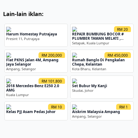
Lain-lain iklan:
RM 20
Harum Homestay Putrajaya
REPAIR BUMBUNG BOCOR #
PLUMBER TAMAN MELATI ,
Presint 11, Putrajaya
0169489952 - Mohd Asri
Setapak, Kuala Lumpur
RM 200,000
RM 450,000
Flat PKNS Jalan 4M, Ampang
Rumah Banglo Di Pengkalan
Jaya Selangor
Chepa, Kelantan
Ampang, Selangor
Kota Bharu, Kelantan
RM 101,800
2018 Mercedes-Benz E250 2.0
Set Bubur My Kanji
AMG
Skudai, Johor
Kuala Lumpur
RM 10
RM 1
Kelas PJJ Asam Pedas Johor
Aiskrim Malaysia Ampang
Ampang, Selangor