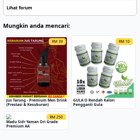
dilahirkan pada tahun 1976 di sebuah perkampungan kecil di
Lihat forum
Ukraine yang ketika itu masih di bawah pemerintahan Soviet Union.
Kehidupan di sana sangat susah, dan keluarganya hidup dalam
keadaan […]
Mungkin anda mencari:
RM 39
RM 10
Jus Tarung - Premium Men Drink
GULA O Rendah Kalori
(Prestasi & Kesuburan)
Pengganti Gula
RM 250
Madu Sidr Yaman Ori Grade
Premium AA