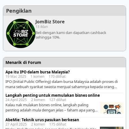
Pengiklan
JomBiz Store
13 iklan
Beli dengan kami dan dapatkan cashback
sehingga 10%.
Menarik di Forum
Apa itu IPO dalam bursa Malaysia?
19 Mac 2025 1 komen 170 dilihat
IPO (Initial Public Offering) dalam bursa Malaysia adalah proses di
mana sebuah syarikat swasta menjual sahamnya kepada orang
awam untuk pertama kali di Bursa Malaysia. Ini membolehkan
Langkah penting untuk memulakan bisnes online
syarikat mengumpulkan dana daripada pelabur untuk membiayai
24 April 2025 2 komen 127 dilihat
pertumbuhan, membayar hutang, atau memenuhi keperluan
Kalau nak mulakan bisnes online, langkah paling
perniagaan lain. Proses IPO di Bursa Malaysia: ▪ Persiapan &
penting adalah mula dengan jelas – faham apa yang
Penilaian — Syarikat menilai kelayakan […]
nak dijual, kepada siapa, dan bagaimana nak
AbeMie: Teknik urus pasukan berkesan
sampaikan. Saya ringkaskan untuk senang ikut: . ✅
27 April 2025 2 komen 175 dilihat
Langkah 1: Tentukan Niche & Produk Tanya diri: • Apa