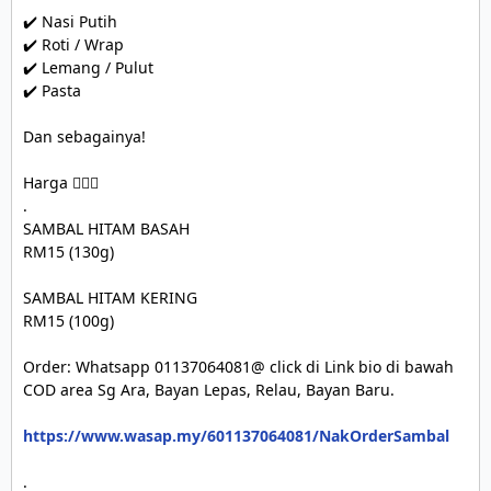
✔️ Nasi Putih 

✔️ Roti / Wrap

✔️ Lemang / Pulut

✔️ Pasta

Dan sebagainya!

Harga 👇🏻😁

.

SAMBAL HITAM BASAH

RM15 (130g)

SAMBAL HITAM KERING

RM15 (100g)

Order: Whatsapp 01137064081@ click di Link bio di bawah 

COD area Sg Ara, Bayan Lepas, Relau, Bayan Baru.

https://www.wasap.my/601137064081/NakOrderSambal
.