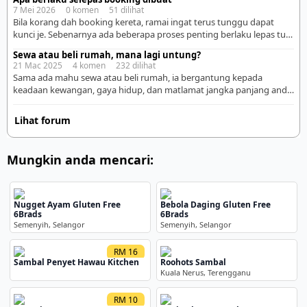
orang mesti semangat. Tapi pelik… Ada yang faham
7 Mei 2026 0 komen 51 dilihat
tapi tak gerak. Ada yang gerak tapi tak ikut flow. Ada
Bila korang dah booking kereta, ramai ingat terus tunggu dapat
yang blur walau dah explain 3 kali. Rupanya… cara kita
kunci je. Sebenarnya ada beberapa proses penting berlaku lepas tu.
[…]
Kalau korang faham step ni awal-awal, memang lagi tenang sebab
Sewa atau beli rumah, mana lagi untung?
tahu apa yang sedang berjalan. Lagi-lagi kalau first time beli kereta,
21 Mac 2025 4 komen 232 dilihat
mesti rasa excited campur nervous sikit kan. 1. Sales advisor akan
Sama ada mahu sewa atau beli rumah, ia bergantung kepada
submit dokumen loan […]
keadaan kewangan, gaya hidup, dan matlamat jangka panjang anda.
Mari kita lihat kelebihan dan kekurangan kedua-duanya supaya
anda boleh membuat keputusan yang lebih bijak. 1. Sewa Rumah ✅
Lihat forum
Kelebihan: ➜ Kos permulaan lebih rendah – Tidak perlu membayar
deposit besar seperti membeli rumah. Biasanya hanya […]
Mungkin anda mencari:
Nugget Ayam Gluten Free
Bebola Daging Gluten Free
6Brads
6Brads
Semenyih, Selangor
Semenyih, Selangor
RM 16
Sambal Penyet Hawau Kitchen
Roohots Sambal
Kuala Nerus, Terengganu
RM 10