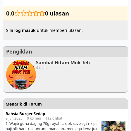
0.0
0 ulasan
Sila
log masuk
untuk memberi ulasan.
Pengiklan
Sambal Hitam Mok Teh
4 iklan
Menarik di Forum
Rahsia Burger Sedap
2 Jun 2025 0 komen 112 dilihat
1. Wajib guna daging 70g.. xyah la dok save sgt nk pi
haji blk hari.. tak untung mana pn.. meniaga kena jujur..