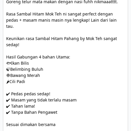
Goreng telur mata makan dengan nasi fuhh nikmaaatttt.

Rasa Sambal Hitam Mok Teh ni sangat perfect dengan 
pedas + masam manis masin nya lengkap! Lain dari lain 
tau.

Keunikan rasa Sambal Hitam Pahang by Mok Teh sangat 
sedap!

Hasil Gabungan 4 bahan Utama:

🐟Ikan Bilis

🍃Belimbing Buluh

🧅Bawang Merah

🌶Cili Padi

✔️ Pedas pedas sedap!

✔️ Masam yang tidak terlalu masam

✔️ Tahan lama!

✔️ Tanpa Bahan Pengawet

Sesuai dimakan bersama
