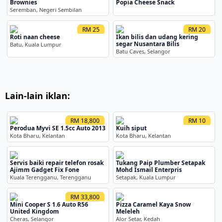
Brownies
Popia Cheese Snack
Seremban, Negeri Sembilan
RM 25
RM 20
Roti naan cheese
Ikan bilis dan udang kering
segar Nusantara Bilis
Batu, Kuala Lumpur
Batu Caves, Selangor
Lain-lain iklan:
RM 18,800
RM 10
Perodua Myvi SE 1.5cc Auto 2013
Kuih siput
Kota Bharu, Kelantan
Kota Bharu, Kelantan
Servis baiki repair telefon rosak
Tukang Paip Plumber Setapak
Ajimm Gadget Fix Fone
Mohd Ismail Enterpris
Kuala Terengganu, Terengganu
Setapak, Kuala Lumpur
RM 33,800
Mini Cooper S 1.6 Auto R56
Pizza Caramel Kaya Snow
United Kingdom
Meleleh
Cheras, Selangor
Alor Setar, Kedah