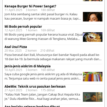
harga nk letak mahai, daging hok nipih.. apa dia.. 2.
Kenapa Burger Ni Power Sangat?
Masak daging, jgn tekan.. bila tekan, jus daging akan
11 April 2025 3 komen 180 dilihat
kluar.. pasai tu daging jadi kering.. alih2 kan saja.. boh
Jom kita sembang santai sikit pasal burger ni. Kalau
planta sikit.. sikit ja.. […]
kau perasan, burger ni nampak macam biasa je, tapi
sebenarnya banyak kelebihan dia. Meh aku cerita satu-
Mi Bodo pernah popular
satu: . 🍔 1. Lapar tahap naga? Burger la jawabnya. Tak
12 April 2025 1 komen 169 dilihat
kira kau balik kerja penat, baru lepas bergaduh dengan
Mi Bodo yang pernah popular kerana kuasa viral. Dijual
bos, atau baru bangun pukul 3 petang – burger
di warung Mee Goreng Hassan di Tengkera, Melaka
sentiasa […]
sejak tahun 1979. Ini ikon makanan negeri Melaka
Asal Usul Pizza
selain kuih keria antarabangsa. Hanya dijual hingga ke
20 Mac 2025 2 komen 210 dilihat
pukul 11.00 pagi. Setiap hari boleh kata warungnya
Pizza berasal dari Itali, khususnya dari bandar Napoli pada abad ke-
penuh dengan pelanggan Melayu, Cina, India dan
18 dan ke-19. Ia bermula sebagai makanan rakyat yang murah dan
pelancong. Dipanggil mi bodo kerana digoreng hanya
mudah disediakan. Makanan ini pada mulanya hanya berupa roti
[…]
Jenis-jenis aiskrim di Malaysia
leper yang dibakar dan ditambah dengan bahan-bahan asas seperti
10 April 2025 3 komen 160 dilihat
minyak zaitun, keju, dan herba. Pada tahun 1889, seorang tukang
Saya cuba google jenis-jenis aiskrim yg ada di Malaysia
masak bernama Raffaele Esposito mencipta Pizza […]
ni. Terjumpa satu web ni cerita pasal jenis-jenis aiskrim
yg ada kt Malaysia. Dia tulis ada 10 jenis saja, tapi
AbeMie: Teknik urus pasukan berkesan
rasanya lebih 10 jenis aiskrim ada kat Malaysia ni. Boleh
27 April 2025 2 komen 175 dilihat
baca sendiri di web ni: 10 Jenis-jenis Aiskrim yang
“Kalau Nak Team Jalan, Jangan Cakap Ikut Kepala Kita
terdapat di Malaysia Ni saya cuba tempelkan gambar-
Je.” Dulu AbeMie fikir… Asal bagi arahan jelas, semua
gambar […]
orang mesti faham. Asal buat meeting power, semua
Apa berlaku selepas booking dibuat