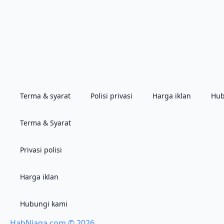
Terma & syarat
Polisi privasi
Harga iklan
Hub
Terma & Syarat
Privasi polisi
Harga iklan
Hubungi kami
HabNiaga.com © 2026