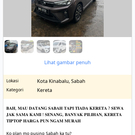
Lihat gambar penuh
Lokasi
Kota Kinabalu, Sabah
Kategori
Kereta
𝐁𝐀𝐇, 𝐌𝐀𝐔 𝐃𝐀𝐓𝐀𝐍𝐆 𝐒𝐀𝐁𝐀𝐇 𝐓𝐀𝐏𝐈 𝐓𝐈𝐀𝐃𝐀 𝐊𝐄𝐑𝐄𝐓𝐀 ? 𝐒𝐄𝐖𝐀 
𝐉𝐀𝐊 𝐒𝐀𝐌𝐀 𝐊𝐀𝐌𝐈 ! 𝐒𝐄𝐍𝐀𝐍𝐆, 𝐁𝐀𝐍𝐘𝐀𝐊 𝐏𝐈𝐋𝐈𝐇𝐀𝐍, 𝐊𝐄𝐑𝐄𝐓𝐀 
𝐓𝐈𝐏𝐓𝐎𝐏 𝐇𝐀𝐑𝐆𝐀 𝐏𝐔𝐍 𝐍𝐆𝐀𝐌 𝐌𝐔𝐑𝐀𝐇

Ko plan mo pusing Sabah ka tu? 
