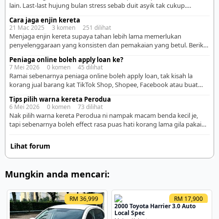
penting yang memang wajib […]
lain. Last-last hujung bulan stress sebab duit asyik tak cukup.
Sebenarnya beli kereta ni bukan setakat tengok mampu bayar
Cara jaga enjin kereta
bulanan je, tapi kena fikir sekali minyak, servis, tol, insurans dan
21 Mac 2025 3 komen 251 dilihat
lifestyle harian korang. Kalau salah kira, memang boleh ganggu
Menjaga enjin kereta supaya tahan lebih lama memerlukan
komitmen lain macam rumah, anak, simpanan […]
penyelenggaraan yang konsisten dan pemakaian yang betul. Berikut
adalah beberapa langkah penting: 🚗 1. Tukar Minyak Enjin Secara
Peniaga online boleh apply loan ke?
Berkala Minyak enjin berfungsi sebagai pelincir bagi mengurangkan
7 Mei 2026 0 komen 45 dilihat
geseran antara komponen dalaman enjin. Pastikan minyak enjin
Ramai sebenarnya peniaga online boleh apply loan, tak kisah la
ditukar mengikut jadual yang disyorkan oleh pengeluar kereta.
korang jual barang kat TikTok Shop, Shopee, Facebook atau buat
Gunakan minyak enjin yang berkualiti […]
bisnes sendiri. Cuma bezanya, proses dia kadang-kadang lebih detail
Tips pilih warna kereta Perodua
sikit berbanding orang makan gaji sebab bank nak tengok bukti
6 Mei 2026 0 komen 73 dilihat
income korang konsisten atau tak. Biasanya benda paling penting
Nak pilih warna kereta Perodua ni nampak macam benda kecil je,
bank nak tengok ialah aliran duit masuk. […]
tapi sebenarnya boleh effect rasa puas hati korang lama gila pakai
nanti. Ramai orang pilih ikut sedap mata masa tengok showroom je,
tapi lepas pakai baru perasan warna tu tak praktikal untuk lifestyle
Lihat forum
sendiri. Kalau korang jenis busy, tak sempat nak basuh kereta selalu,
[…]
Mungkin anda mencari:
RM 36,999
RM 17,900
2000 Toyota Harrier 3.0 Auto
Local Spec