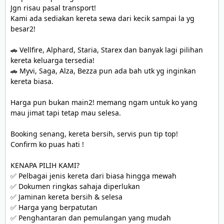
Jgn risau pasal transport! 

Kami ada sediakan kereta sewa dari kecik sampai la yg 
besar2! 

🚗 Vellfire, Alphard, Staria, Starex dan banyak lagi pilihan 
kereta keluarga tersedia!

🚗 Myvi, Saga, Alza, Bezza pun ada bah utk yg inginkan 
kereta biasa.

Harga pun bukan main2! memang ngam untuk ko yang 
mau jimat tapi tetap mau selesa.

Booking senang, kereta bersih, servis pun tip top! 

Confirm ko puas hati !

KENAPA PILIH KAMI?

✅ Pelbagai jenis kereta dari biasa hingga mewah

✅ Dokumen ringkas sahaja diperlukan

✅ Jaminan kereta bersih & selesa

✅ Harga yang berpatutan

✅ Penghantaran dan pemulangan yang mudah
