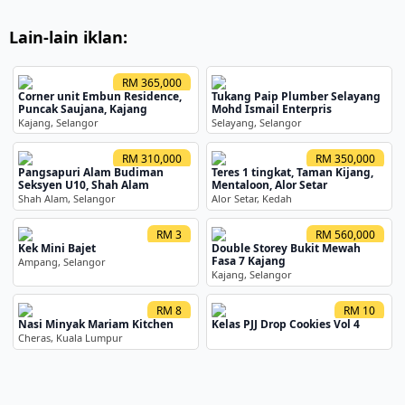
Lain-lain iklan:
RM 365,000
Corner unit Embun Residence,
Tukang Paip Plumber Selayang
Puncak Saujana, Kajang
Mohd Ismail Enterpris
Kajang, Selangor
Selayang, Selangor
RM 310,000
RM 350,000
Pangsapuri Alam Budiman
Teres 1 tingkat, Taman Kijang,
Seksyen U10, Shah Alam
Mentaloon, Alor Setar
Shah Alam, Selangor
Alor Setar, Kedah
RM 3
RM 560,000
Kek Mini Bajet
Double Storey Bukit Mewah
Fasa 7 Kajang
Ampang, Selangor
Kajang, Selangor
RM 8
RM 10
Nasi Minyak Mariam Kitchen
Kelas PJJ Drop Cookies Vol 4
Cheras, Kuala Lumpur