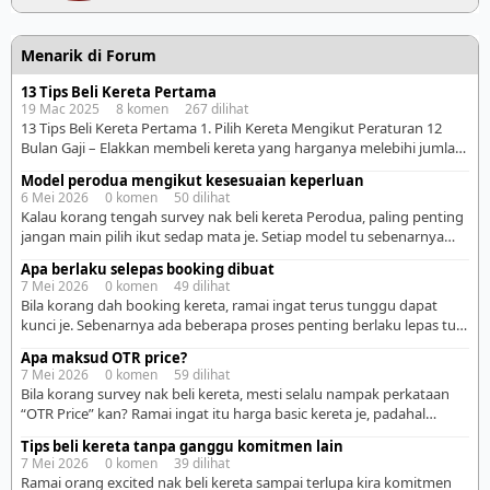
Menarik di Forum
13 Tips Beli Kereta Pertama
19 Mac 2025 8 komen 267 dilihat
13 Tips Beli Kereta Pertama 1. Pilih Kereta Mengikut Peraturan 12
Bulan Gaji – Elakkan membeli kereta yang harganya melebihi jumlah
12 bulan gaji kasar anda. Sebagai contoh, jika gaji bulanan RM3,000,
Model perodua mengikut kesesuaian keperluan
maka had harga kereta yang sesuai ialah RM36,000 atau kurang.
6 Mei 2026 0 komen 50 dilihat
Peraturan ini membantu anda mengekalkan keseimbangan
Kalau korang tengah survey nak beli kereta Perodua, paling penting
kewangan dan memastikan kereta dibeli mengikut kemampuan […]
jangan main pilih ikut sedap mata je. Setiap model tu sebenarnya
dah “dibina” untuk kegunaan tertentu. Jadi lagi mudah kalau korang
Apa berlaku selepas booking dibuat
tengok satu per satu ikut model dan faham siapa yang sesuai pakai.
7 Mei 2026 0 komen 49 dilihat
– Perodua Axia Axia ni memang pilihan paling basic tapi sangat
Bila korang dah booking kereta, ramai ingat terus tunggu dapat
praktikal. […]
kunci je. Sebenarnya ada beberapa proses penting berlaku lepas tu.
Kalau korang faham step ni awal-awal, memang lagi tenang sebab
Apa maksud OTR price?
tahu apa yang sedang berjalan. Lagi-lagi kalau first time beli kereta,
7 Mei 2026 0 komen 59 dilihat
mesti rasa excited campur nervous sikit kan. 1. Sales advisor akan
Bila korang survey nak beli kereta, mesti selalu nampak perkataan
submit dokumen loan […]
“OTR Price” kan? Ramai ingat itu harga basic kereta je, padahal
bukan. OTR sebenarnya bermaksud “On The Road”, iaitu harga
Tips beli kereta tanpa ganggu komitmen lain
penuh kereta yang dah boleh terus bawak keluar atas jalan lepas
7 Mei 2026 0 komen 39 dilihat
beli. Maksud mudahnya, harga OTR ni dah termasuk beberapa kos
Ramai orang excited nak beli kereta sampai terlupa kira komitmen