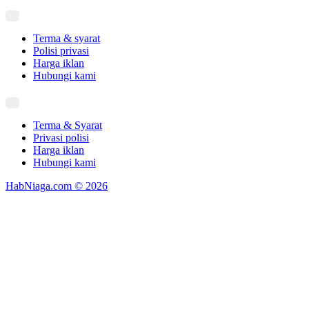
Terma & syarat
Polisi privasi
Harga iklan
Hubungi kami
Terma & Syarat
Privasi polisi
Harga iklan
Hubungi kami
HabNiaga.com © 2026