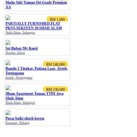
Madu Sidr Yaman Ori Grade Premium
AA
RM 1,000
PARTIALLY FURNISHED,FLAT
PKNS,SEKSYEN 20,SHAH ALAM
Shah Alam, Selangor
Set Bubur My Kanji
Skudai, Johor
RM 240,000
Banglo 1 Tingkat, Padang Luas, Jerteh,
Terengganu
Jerteh, Terengganu
RM 230,000
Ilham Apartment Taman TTDI Jaya
Shah Alam
Shah Alam, Selangor
Pusat baiki clutch kereta
Kuantan, Pahang