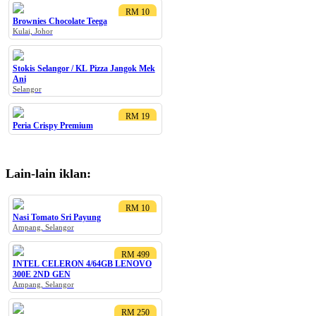
RM 10
Brownies Chocolate Teega
Kulai, Johor
Stokis Selangor / KL Pizza Jangok Mek
Ani
Selangor
RM 19
Peria Crispy Premium
Lain-lain iklan:
RM 10
Nasi Tomato Sri Payung
Ampang, Selangor
RM 499
INTEL CELERON 4/64GB LENOVO
300E 2ND GEN
Ampang, Selangor
RM 250