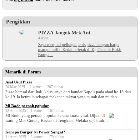
Pengiklan
PIZZA Jangok Mek Ani
4 iklan
Saya menjual pelbagai jenis pizza dengan harga
mampu milik. Kedai terletak di Kg Chedok Bukit
Bunga ...
Menarik di Forum
Asal Usul Pizza
20 Mac 2025 2 komen 207 dilihat
Pizza berasal dari Itali, khususnya dari bandar Napoli pada abad ke-18 dan
ke-19. Ia bermula sebagai makanan rakyat yang murah dan mudah
disediakan. Makanan ini pada mulanya hanya berupa roti leper yang
Mi Bodo pernah popular
dibakar dan ditambah dengan bahan-bahan asas seperti minyak zaitun, keju,
12 April 2025 1 komen 167 dilihat
dan herba. Pada tahun 1889, seorang tukang masak bernama Raffaele
Mi Bodo yang pernah popular kerana kuasa viral. Dijual di
Esposito mencipta Pizza […]
warung Mee Goreng Hassan di Tengkera, Melaka sejak tahun
1979. Ini ikon makanan negeri Melaka selain kuih keria
antarabangsa. Hanya dijual hingga ke pukul 11.00 pagi.
Kenapa Burger Ni Power Sangat?
Setiap hari boleh kata warungnya penuh dengan pelanggan
11 April 2025 3 komen 179 dilihat