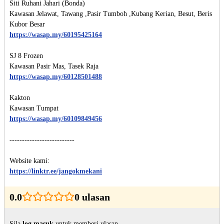
Siti Ruhani Jahari (Bonda)

Kawasan Jelawat, Tawang ,Pasir Tumboh ,Kubang Kerian, Besut, Beris 
https://wasap.my/60195425164
SJ 8 Frozen

https://wasap.my/60128501488
Kakton

https://wasap.my/60109849456
--------------------------

https://linktr.ee/jangokmekani
0.0
0 ulasan
Sila
log masuk
untuk memberi ulasan.