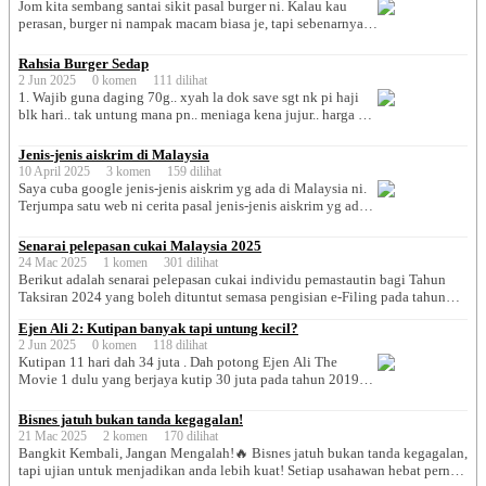
Melayu, Cina, India dan pelancong. Dipanggil mi bodo
Jom kita sembang santai sikit pasal burger ni. Kalau kau
kerana digoreng hanya […]
perasan, burger ni nampak macam biasa je, tapi sebenarnya
banyak kelebihan dia. Meh aku cerita satu-satu: . 🍔 1. Lapar
tahap naga? Burger la jawabnya. Tak kira kau balik kerja
Rahsia Burger Sedap
penat, baru lepas bergaduh dengan bos, atau baru bangun
2 Jun 2025 0 komen 111 dilihat
pukul 3 petang – burger sentiasa […]
1. Wajib guna daging 70g.. xyah la dok save sgt nk pi haji
blk hari.. tak untung mana pn.. meniaga kena jujur.. harga nk
letak mahai, daging hok nipih.. apa dia.. 2. Masak daging,
jgn tekan.. bila tekan, jus daging akan kluar.. pasai tu daging
Jenis-jenis aiskrim di Malaysia
jadi kering.. alih2 kan saja.. boh planta sikit.. sikit ja.. […]
10 April 2025 3 komen 159 dilihat
Saya cuba google jenis-jenis aiskrim yg ada di Malaysia ni.
Terjumpa satu web ni cerita pasal jenis-jenis aiskrim yg ada
kt Malaysia. Dia tulis ada 10 jenis saja, tapi rasanya lebih 10
jenis aiskrim ada kat Malaysia ni. Boleh baca sendiri di web
Senarai pelepasan cukai Malaysia 2025
ni: 10 Jenis-jenis Aiskrim yang terdapat di Malaysia Ni saya
24 Mac 2025 1 komen 301 dilihat
cuba tempelkan gambar-gambar […]
​Berikut adalah senarai pelepasan cukai individu pemastautin bagi Tahun
Taksiran 2024 yang boleh dituntut semasa pengisian e-Filing pada tahun
2025:​ 1. Pelepasan Individu dan Tanggungan: ➜ Individu dan saudara
Ejen Ali 2: Kutipan banyak tapi untung kecil?
tanggungan: RM9,000​ ➜ Suami/Isteri/Alimoni kepada bekas isteri:
2 Jun 2025 0 komen 118 dilihat
RM4,000​ ➜ Individu kurang upaya: RM6,000​ ➜ Suami atau isteri kurang
Kutipan 11 hari dah 34 juta . Dah potong Ejen Ali The
upaya: RM5,000​ ➜ Yuran pengajian (diri sendiri): RM7,000​ […]
Movie 1 dulu yang berjaya kutip 30 juta pada tahun 2019
dulu. Masa tu dah kira berjaya dah tu . Rasanya dengan cuti
sekolah masih panjang ni, target kutipan 60 juta berjaya
Bisnes jatuh bukan tanda kegagalan!
diperoleh kot . Saya rasa dngan hype skrg boleh cecah 80m!
21 Mac 2025 2 komen 170 dilihat
[…]
Bangkit Kembali, Jangan Mengalah!🔥 Bisnes jatuh bukan tanda kegagalan,
tapi ujian untuk menjadikan anda lebih kuat! Setiap usahawan hebat pernah