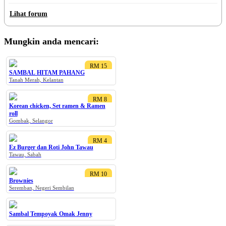
melalui fasa kejatuhan. Mereka yang berjaya bukan kerana mereka tak
pernah gagal, tetapi kerana mereka tak pernah berhenti! Ingat balik kenapa
Lihat forum
anda mulakan bisnes ini? Apa impian anda? Apa matlamat besar anda?
Jangan biarkan kegagalan […]
Mungkin anda mencari:
RM 15
SAMBAL HITAM PAHANG
Tanah Merah, Kelantan
RM 8
Korean chicken, Set ramen & Ramen
roll
Gombak, Selangor
RM 4
Ez Burger dan Roti John Tawau
Tawau, Sabah
RM 10
Brownies
Seremban, Negeri Sembilan
Sambal Tempoyak Omak Jenny