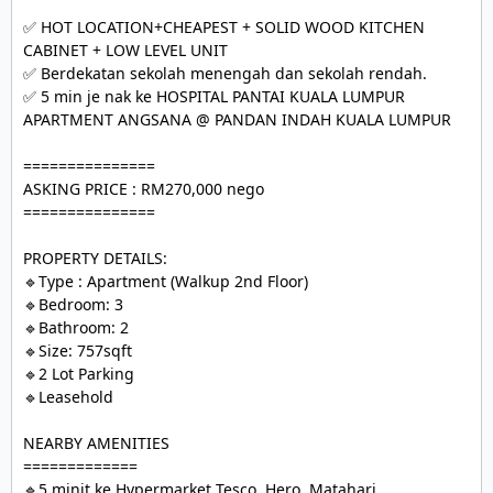
✅ HOT LOCATION+CHEAPEST + SOLID WOOD KITCHEN 
CABINET + LOW LEVEL UNIT

✅ Berdekatan sekolah menengah dan sekolah rendah.

✅ 5 min je nak ke HOSPITAL PANTAI KUALA LUMPUR

APARTMENT ANGSANA @ PANDAN INDAH KUALA LUMPUR

===============

ASKING PRICE : RM270,000 nego

===============

PROPERTY DETAILS:

🔹Type : Apartment (Walkup 2nd Floor)

🔹Bedroom: 3

🔹Bathroom: 2

🔹Size: 757sqft

🔹2 Lot Parking

🔹Leasehold

NEARBY AMENITIES

=============

🔹5 minit ke Hypermarket Tesco, Hero, Matahari
