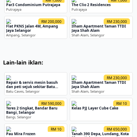
RM 1,000
RM 1,000
Par3 Condominium Putrajaya
The Clio 2 Residences
Putrajaya
Putrajaya
RM 200,000
RM 230,000
Flat PKNS Jalan 4M, Ampang
Ilham Apartment Taman TTDI
Jaya Selangor
Jaya Shah Alam
Ampang, Selangor
Shah Alam, Selangor
Lain-lain iklan:
RM 230,000
Repair & servis mesin basuh
Ilham Apartment Taman TTDI
dan peti sejuk sekitar Batu
Jaya Shah Alam
Caves
Batu Caves, Selangor
Shah Alam, Selangor
RM 590,000
RM 10
Teres 2 tingkat, Bandar Baru
Kelas PJJ Layer Cube Cake
Bangi, Selangor
Bangi, Selangor
RM 10
RM 650,000
Pau Mira Frozen
Tanah 390 Depa, Lundang, Kota