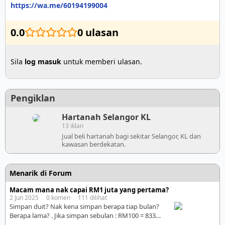
https://wa.me/60194199004
0.0
0 ulasan
Sila
log masuk
untuk memberi ulasan.
Pengiklan
Hartanah Selangor KL
13 iklan
Jual beli hartanah bagi sekitar Selangor, KL dan
kawasan berdekatan.
Menarik di Forum
Macam mana nak capai RM1 juta yang pertama?
2 Jun 2025 0 komen 111 dilihat
Simpan duit? Nak kena simpan berapa tiap bulan?
Berapa lama? . Jika simpan sebulan : RM100 = 833
tahun RM500 = 166 tahun RM1,000 = 83 tahun RM2,000