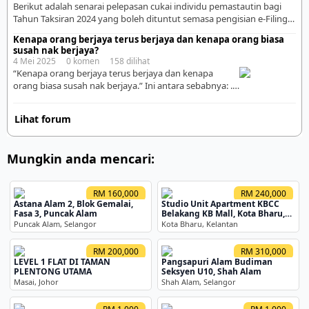
​Berikut adalah senarai pelepasan cukai individu pemastautin bagi
deposit besar seperti membeli rumah. Biasanya hanya […]
Tahun Taksiran 2024 yang boleh dituntut semasa pengisian e-Filing
pada tahun 2025:​ 1. Pelepasan Individu dan Tanggungan: ➜ Individu
Kenapa orang berjaya terus berjaya dan kenapa orang biasa
dan saudara tanggungan: RM9,000​ ➜ Suami/Isteri/Alimoni kepada
susah nak berjaya?
bekas isteri: RM4,000​ ➜ Individu kurang upaya: RM6,000​ ➜ Suami
4 Mei 2025 0 komen 158 dilihat
atau isteri kurang upaya: RM5,000​ ➜ Yuran pengajian (diri sendiri):
“Kenapa orang berjaya terus berjaya dan kenapa
RM7,000​ […]
orang biasa susah nak berjaya.” Ini antara sebabnya: .
🎯 1. Fokus dan berdisiplin Orang berjaya ni fokus bila
buat sesuatu, dan bila dia buat sesuatu dia buat
Lihat forum
dengan bersungguh-sungguh buat dengan penuh
disiplin, tepati segalanya dan bukan separuh jalan, rasa
down dan terus berhenti. Jangan berhenti kalau […]
Mungkin anda mencari:
RM 160,000
RM 240,000
Astana Alam 2, Blok Gemalai,
Studio Unit Apartment KBCC
Fasa 3, Puncak Alam
Belakang KB Mall, Kota Bharu,
Kelantan
Puncak Alam, Selangor
Kota Bharu, Kelantan
RM 200,000
RM 310,000
LEVEL 1 FLAT DI TAMAN
Pangsapuri Alam Budiman
PLENTONG UTAMA
Seksyen U10, Shah Alam
Masai, Johor
Shah Alam, Selangor