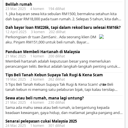
Belilah rumah
= 42 tahun RM3,000 = 30 tahun RM5,000 = 17 tahun
23 Mac 2025 4 komen 194 dilihat
RM10,000 = 8 tahun RM15,000 = 5 tahun RM30,000 = 3
1. Jika bayaran sewa kita sebulan RM1500, bermakna setahun kita
tahun . Weh, even korang […]
dah bayar RM18,000 pada tuan rumah. 2. Selepas 5 tahun, kita dah
bantu ‘kayakan’ tuan rumah dengan mentumbang sebanyak
Dah bayar loan RM226k, tapi dalam rekod baru selesai RM16k?
RM90,000 sahaja! 3. Jika kita belum ada apa apa simpanan, nasihat
12 April 2025 3 komen 202 dilihat
saya. Setidaknya ada 10% jumlah simpanan dari harga rumah kita
Perkongsian dr tuan ZamSani: . Ada seorang klien DM
nak beli. Jika tiada? 4. […]
aku. Pinjam RM151,000 untuk beli rumah. Bayar
bulanan RM1,160. Dah bayar 16 tahun lebih bersamaan
Panduan Membeli Hartanah di Malaysia
195 bulan. Tapi bila semak semula, baki hutang masih
21 Mac 2025 1 komen 200 dilihat
RM134,858.88. Maksudnya, selepas bayar hampir
Membeli hartanah adalah keputusan besar yang memerlukan
RM226,200, hutang baru susut sekitar RM16,000 je.
perancangan teliti. Berikut adalah langkah-langkah penting untuk
Sekali dengar, macam mustahil. Tapi bila aku tengok
membantu anda membeli hartanah dengan bijak: 1. Tentukan
pakej loan […]
Tips Beli Tanah Kebun Supaya Tak Rugi & Kena Scam
Matlamat dan Bajet ✅ Tujuan Pembelian – Adakah anda membeli
19 Mac 2025 2 komen 262 dilihat
untuk duduk sendiri, pelaburan, atau sewa? ✅ Tentukan Bajet – Kira
5 Tips Beli Tanah Kebun Supaya Tak Rugi & Kena Scam! 🌿🏡 Beli
kemampuan kewangan anda dengan mengambil kira gaji,
tanah kebun ni memang satu pelaburan bijak, tapi kalau tersilap
simpanan, dan komitmen bulanan. ✅ […]
langkah, boleh jadi mimpi ngeri! 😱 Sebelum buat keputusan, ini 5
Sewa atau beli rumah, mana lagi untung?
tips penting yang korang kena tahu: 1️⃣ Semak Status Tanah 📜 ✔
21 Mac 2025 4 komen 230 dilihat
Pastikan geran tanah sah dan bukan tanah rizab atau […]
Sama ada mahu sewa atau beli rumah, ia bergantung kepada
keadaan kewangan, gaya hidup, dan matlamat jangka panjang anda.
Mari kita lihat kelebihan dan kekurangan kedua-duanya supaya
Senarai pelepasan cukai Malaysia 2025
anda boleh membuat keputusan yang lebih bijak. 1. Sewa Rumah ✅
24 Mac 2025 1 komen 301 dilihat
Kelebihan: ➜ Kos permulaan lebih rendah – Tidak perlu membayar